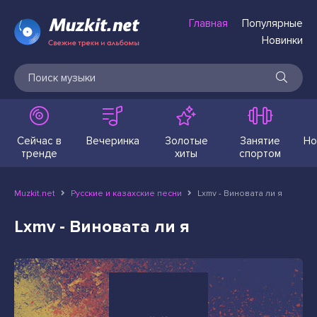
Главная
Популярные
Новинки
Сейчас в
Вечеринка
Золотые
Занятие
Но
тренде
хиты
спортом
Muzkit.net
Русские и казахские песни
Lxmv - Виновата ли я
Lxmv - Виновата ли я