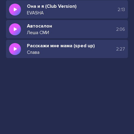
Она и я (Club Version)
2:13
EVASHA
Автосалон
2:06
Леша СМИ
Расскажи мне мама (sped up)
2:27
Слава