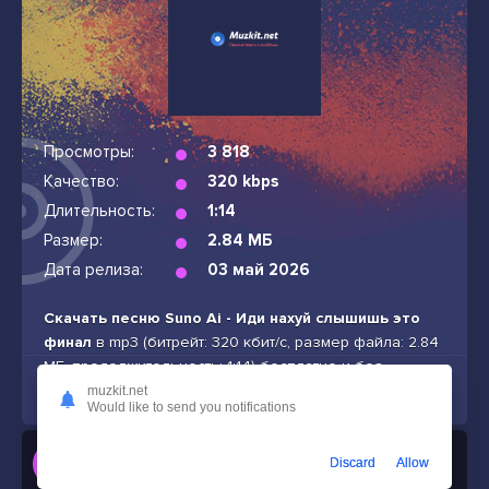
Просмотры:
3 818
Качество:
320 kbps
Длительность:
1:14
Размер:
2.84 МБ
Дата релиза:
03 май 2026
Скачать песню Suno Ai - Иди нахуй слышишь это
финал
в mp3 (битрейт: 320 кбит/с, размер файла: 2.84
МБ, продолжительность: 1:14) бесплатно и без
подписок
muzkit.net
Would like to send you notifications
Слушать
Discard
Allow
Suno Ai - Иди нахуй слышишь это финал