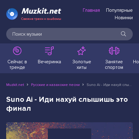
Главная
Популярные
Новинки
Сейчас в
Вечеринка
Золотые
Занятие
Но
тренде
хиты
спортом
Muzkit.net
Русские и казахские песни
Suno Ai - Иди нахуй слышишь это финал
Suno Ai - Иди нахуй слышишь это
финал