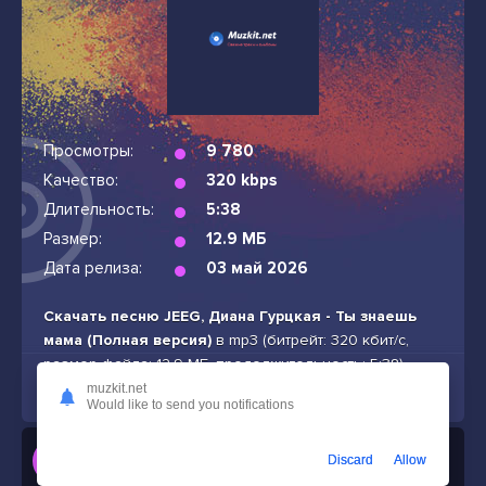
Просмотры:
9 780
Качество:
320 kbps
Длительность:
5:38
Размер:
12.9 МБ
Дата релиза:
03 май 2026
Скачать песню JEEG, Диана Гурцкая - Ты знаешь
мама (Полная версия)
в mp3 (битрейт: 320 кбит/с,
размер файла: 12.9 МБ, продолжительность: 5:38)
бесплатно и без подписок
muzkit.net
Would like to send you notifications
Слушать
Discard
Allow
JEEG, Диана Гурцкая - Ты знаешь мама (Полная версия)