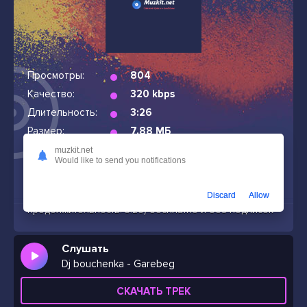
Просмотры:
804
Качество:
320 kbps
Длительность:
3:26
Размер:
7.88 МБ
Дата релиза:
02 май 2026
muzkit.net
Would like to send you notifications
Скачать песню Dj bouchenka - Garebeg
в mp3
(битрейт: 320 кбит/с, размер файла: 7.88 МБ,
Discard
Allow
продолжительность: 3:26) бесплатно и без подписок
Слушать
Dj bouchenka - Garebeg
СКАЧАТЬ ТРЕК