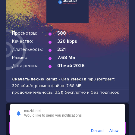
Просмотры:
588
Качество:
320 kbps
Длительность:
3:21
Размер:
7.68 МБ
Дата релиза:
01 май 2026
Скачать песню Ramiz - Can Yeleği
в mp3 (битрейт:
320 кбит/с, размер файла: 7.68 МБ,
продолжительность: 3:21) бесплатно и без подписок
Слушать
muzkit.net
Would like to send you notifications
Ramiz - Can Yeleği
СКАЧАТЬ ТРЕК
Discard
Allow