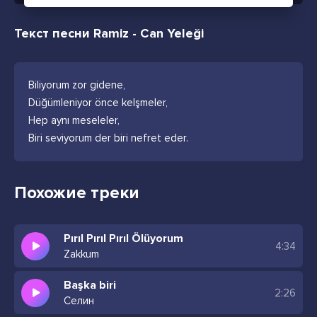
Текст песни Ramiz - Can Yeleği
Biliyorum zor gidene,
Düğümleniyor önce kelşmeler,
Hep aynı meseleler,
Biri seviyorum der biri nefret eder.
Похожие треки
Pırıl Pırıl Pırıl Ölüyorum
4:34
Zakkum
Başka biri
2:26
Селин