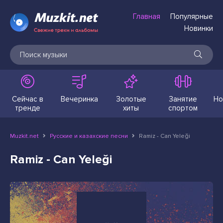
Главная
Популярные
Новинки
Сейчас в
Вечеринка
Золотые
Занятие
Но
тренде
хиты
спортом
Muzkit.net
Русские и казахские песни
Ramiz - Can Yeleği
Ramiz - Can Yeleği