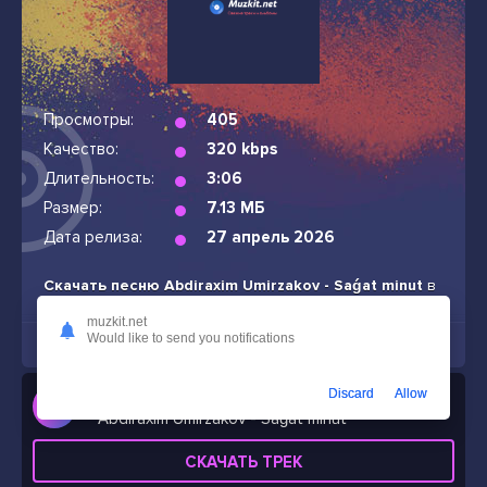
Просмотры:
405
Качество:
320 kbps
Длительность:
3:06
Размер:
7.13 МБ
Дата релиза:
27 апрель 2026
Скачать песню Abdiraxim Umirzakov - Saǵat minut
в
mp3 (битрейт: 320 кбит/с, размер файла: 7.13 МБ,
muzkit.net
продолжительность: 3:06) бесплатно и без подписок
Would like to send you notifications
Слушать
Discard
Allow
Abdiraxim Umirzakov - Saǵat minut
СКАЧАТЬ ТРЕК