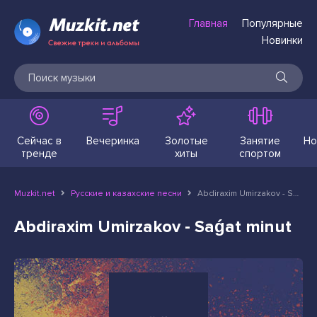
Главная
Популярные
Новинки
Сейчас в
Вечеринка
Золотые
Занятие
Но
тренде
хиты
спортом
Muzkit.net
Русские и казахские песни
Abdiraxim Umirzakov - Saǵat minut
Abdiraxim Umirzakov - Saǵat minut