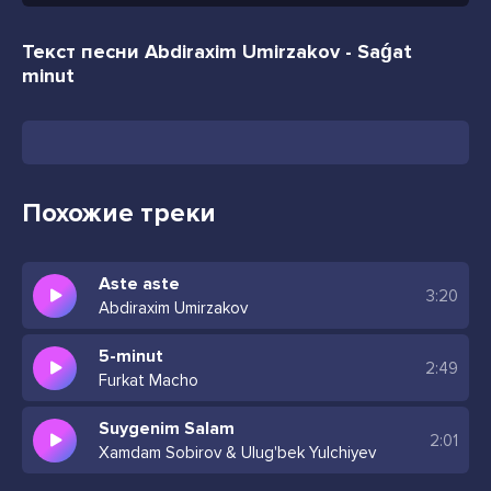
Текст песни Abdiraxim Umirzakov - Saǵat
minut
Похожие треки
Aste aste
3:20
Abdiraxim Umirzakov
5-minut
2:49
Furkat Macho
Suygenim Salam
2:01
Xamdam Sobirov & Ulug'bek Yulchiyev