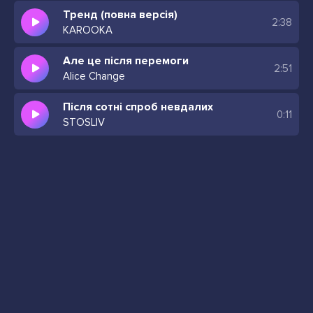
Тренд (повна версія)
2:38
KAROOKA
Але це після перемоги
2:51
Alice Change
Після сотні спроб невдалих
0:11
STOSLIV