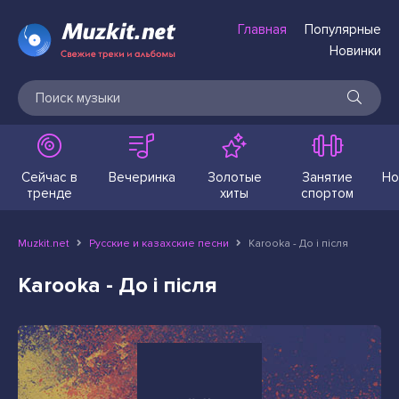
Главная
Популярные
Новинки
Сейчас в
Вечеринка
Золотые
Занятие
Но
тренде
хиты
спортом
Muzkit.net
Русские и казахские песни
Karooka - До і після
Karooka - До і після