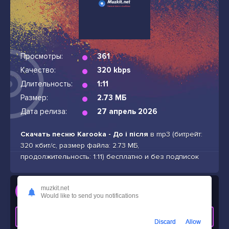
Просмотры:
361
Качество:
320 kbps
Длительность:
1:11
Размер:
2.73 МБ
Дата релиза:
27 апрель 2026
Скачать песню Karooka - До і після
в mp3 (битрейт:
320 кбит/с, размер файла: 2.73 МБ,
продолжительность: 1:11) бесплатно и без подписок
Слушать
muzkit.net
Would like to send you notifications
Karooka - До і після
СКАЧАТЬ ТРЕК
Discard
Allow