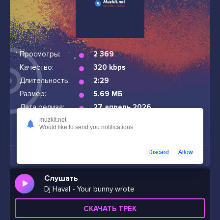
Просмотры:
2 369
Качество:
320 kbps
Длительность:
2:29
Размер:
5.69 МБ
Дата релиза:
27 апрель 2026
muzkit.net
Would like to send you notifications
Скачать песню Dj Haval - Your bunny wrote
в mp3
(битрейт: 320 кбит/с, размер файла: 5.69 МБ,
продолжительность: 2:29) бесплатно и без подписок
Discard
Allow
Слушать
Dj Haval - Your bunny wrote
СКАЧАТЬ ТРЕК