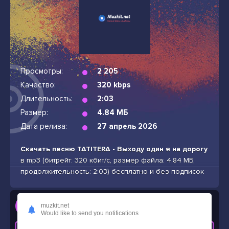
Просмотры:
2 205
Качество:
320 kbps
Длительность:
2:03
Размер:
4.84 МБ
Дата релиза:
27 апрель 2026
Скачать песню TATITERA - Выходу один я на дорогу
в mp3 (битрейт: 320 кбит/с, размер файла: 4.84 МБ,
продолжительность: 2:03) бесплатно и без подписок
Слушать
muzkit.net
TATITERA - Выходу один я на дорогу
Would like to send you notifications