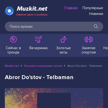
Главная
Популярные
Новинки
Сейчас в
Вечеринка
Золотые
Занятие
Но
тренде
хиты
спортом
Muzkit.net
Русские и казахские песни
Abror Do'stov - Telbaman
Abror Do'stov - Telbaman