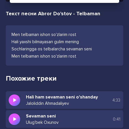
Текст песни Abror Do'stov - Telbaman
Men telbaman ishon so'zlarim rost
Hali yaxshi bilmayasan gulim mening
Sochlaringga os telbalarcha sevaman seni
Men telbaman ishon so'zlarim rost
Похожие треки
Hali ham sevaman seni o'shanday
4:33
Jaloliddin Ahmadaliyev
Sevaman seni
0:41
Ulug’bek Oxunov