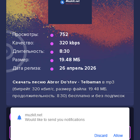
Просмотры:
752
Качество:
320 kbps
Длительность:
8:30
Размер:
19.48 МБ
Дата релиза:
26 апрель 2026
Скачать песню Abror Do'stov - Telbaman
в mp3
(битрейт: 320 кбит/с, размер файла: 19.48 МБ,
продолжительность: 8:30) бесплатно и без подписок
Слушать
muzkit.net
Would like to send you notifications
Abror Do'stov - Telbaman
СКАЧАТЬ ТРЕК
Discard
Allow