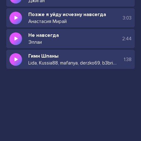
Джиган
Позже я уйду исчезну навсегда
3:03
Анастасия Мирай
Не навсегда
2:44
Эллаи
Гимн Шпаны
1:38
Lida, Kussia88, mafanya, derzko69, b3brina, Bramo