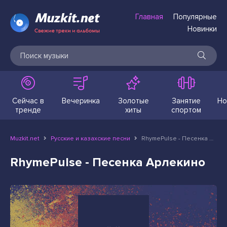
Главная
Популярные
Новинки
Сейчас в
Вечеринка
Золотые
Занятие
Но
тренде
хиты
спортом
Muzkit.net
Русские и казахские песни
RhymePulse - Песенка Арлекино
RhymePulse - Песенка Арлекино