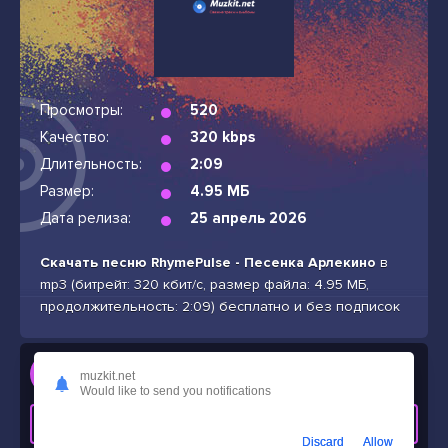
Просмотры:
520
Качество:
320 kbps
Длительность:
2:09
Размер:
4.95 МБ
Дата релиза:
25 апрель 2026
Скачать песню RhymePulse - Песенка Арлекино
в
mp3 (битрейт: 320 кбит/с, размер файла: 4.95 МБ,
продолжительность: 2:09) бесплатно и без подписок
Слушать
muzkit.net
RhymePulse - Песенка Арлекино
Would like to send you notifications
СКАЧАТЬ ТРЕК
Discard
Allow