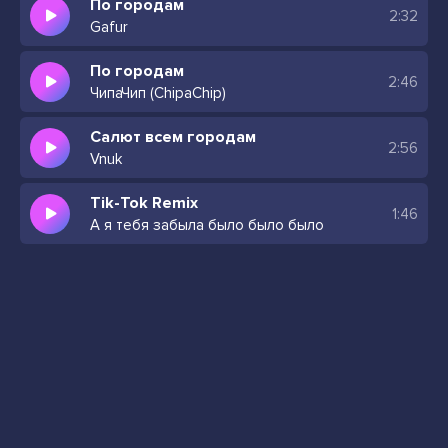
По городам
2:32
Gafur
По городам
2:46
ЧипаЧип (ChipaChip)
Салют всем городам
2:56
Vnuk
Tik-Tok Remix
1:46
А я тебя забыла было было было