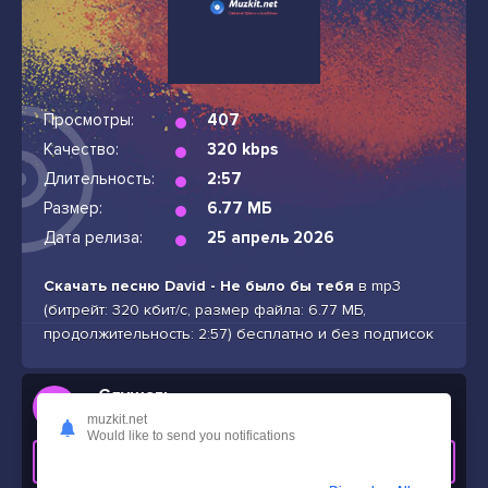
Просмотры:
407
Качество:
320 kbps
Длительность:
2:57
Размер:
6.77 МБ
Дата релиза:
25 апрель 2026
Скачать песню David - Не было бы тебя
в mp3
(битрейт: 320 кбит/с, размер файла: 6.77 МБ,
продолжительность: 2:57) бесплатно и без подписок
Слушать
David - Не было бы тебя
muzkit.net
Would like to send you notifications
СКАЧАТЬ ТРЕК