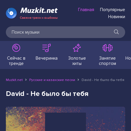
Главная
Популярные
Новинки
Сейчас в
Вечеринка
Золотые
Занятие
Но
тренде
хиты
спортом
Muzkit.net
Русские и казахские песни
David - Не было бы тебя
David - Не было бы тебя