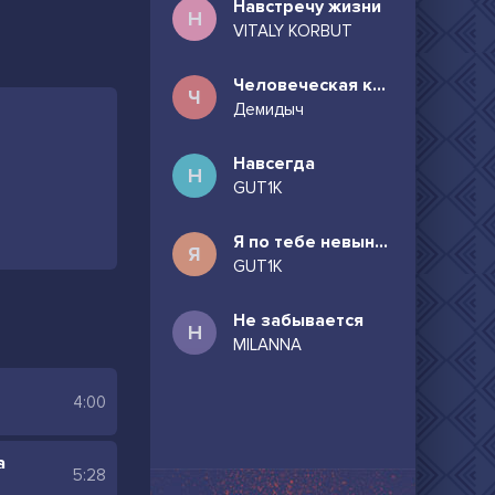
Навстречу жизни
Н
VITALY KORBUT
Человеческая комедия
Ч
Демидыч
Навсегда
Н
GUT1K
Я по тебе невыносимо скучаю
Я
GUT1K
Не забывается
Н
MILANNA
4:00
а
5:28