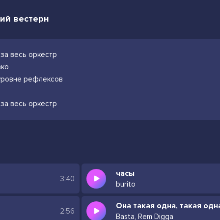
кий вестерн
 за весь оркестр
зко
 уровне рефлексов
 за весь оркестр
часы
3:40
burito
Она такая одна, такая одн
2:56
Basta, Rem Digga