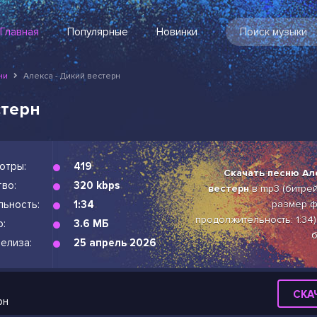
Главная
Популярные
Новинки
ни
Алекса - Дикий вестерн
стерн
отры:
419
Скачать песню Ал
во:
320 kbps
вестерн
в mp3 (битрейт
льность:
1:34
размер ф
продолжительность: 1:34)
р:
3.6 МБ
б
елиза:
25 апрель 2026
СКА
рн