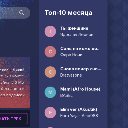
Топ-10 месяца
Ты женщина
Т
Ярослав Леонов
Соль на коже волосы в пучок
С
Фара Ночи
Снова вечер снова дождь может всё таки придёшь
екса - Дикий
С
Bratvazone
: 320 кбит/с,
айла: 3.6 МБ,
 бесплатно и
Mami (Afro House)
M
ез подписок
BABEL
Elini ver (Akustik)
E
Ebru Yaşar, Amo988
ЧАТЬ ТРЕК