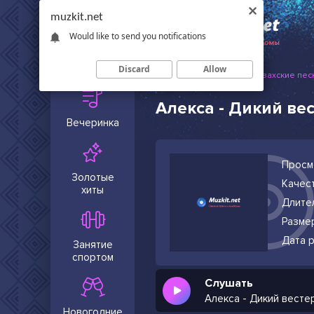
muzkit.net
Would like to send you notifications
Сейчас в
тренде
Discard
Allow
Muzkit.net
Русские и казахские пес
Алекса - Дикий ве
Вечеринка
Просм
Золотые
Качест
хиты
Длите
Разме
Дата р
Занятие
спортом
Слушать
Алекса - Дикий весте
Новогодние