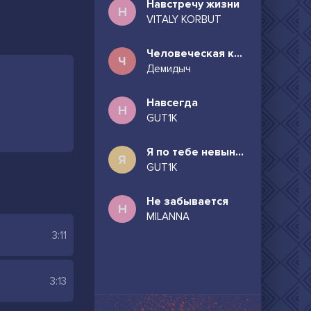
Навстречу жизни
Н
VITALY KORBUT
Человеческая комедия
Ч
Демидыч
Навсегда
Н
GUT1K
Я по тебе невыносимо скучаю
Я
GUT1K
Не забывается
Н
MILANNA
3:11
3:13