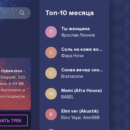
Топ-10 месяца
Ты женщина
Т
Ярослав Леонов
Соль на коже волосы в пучок
С
Фара Ночи
Снова вечер снова дождь может всё таки придёшь
 Oybekshox -
С
Bratvazone
(битрейт: 320
йла: 6.94 МБ,
 бесплатно и
Mami (Afro House)
M
ез подписок
BABEL
Elini ver (Akustik)
E
Ebru Yaşar, Amo988
ЧАТЬ ТРЕК