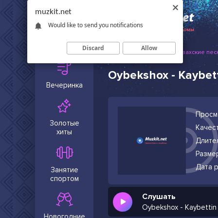
muzkit.net
Would like to send you notifications
Сейчас в
тренде
Discard
Allow
Muzkit.net
Русские и казахские пес
Oybekshox - Kaybett
Вечеринка
Просм
Золотые
Качест
хиты
Длите
Разме
Дата р
Занятие
спортом
Слушать
Oybekshox - Kaybettin
Новогодние