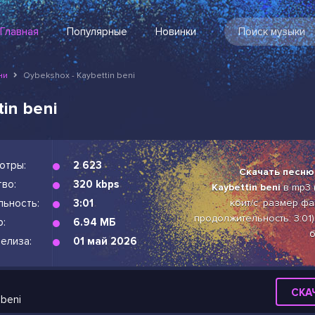
Главная
Популярные
Новинки
ни
Oybekshox - Kaybettin beni
in beni
отры:
2 623
Скачать песню
во:
320 kbps
Kaybettin beni
в mp3 
льность:
3:01
кбит/с, размер фа
продолжительность: 3:01)
р:
6.94 МБ
б
елиза:
01 май 2026
СКА
 beni