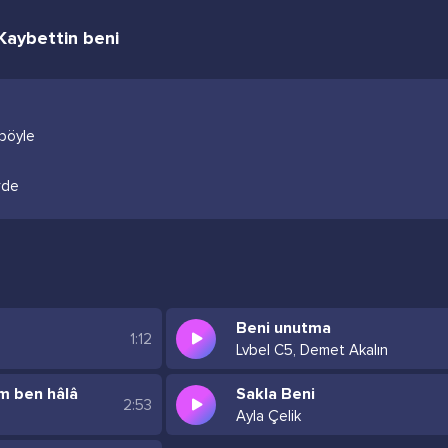
Kaybettin beni
 böyle
rde
Beni unutma
1:12
Lvbel C5, Demet Akalın
 ben hâlâ
Sakla Beni
2:53
Ayla Çelik