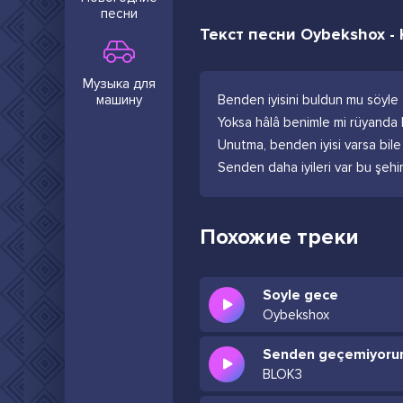
песни
Текст песни Oybekshox - 
Музыка для
машину
Benden iyisini buldun mu söyle
Yoksa hâlâ benimle mi rüyanda
Unutma, benden iyisi varsa bile
Senden daha iyileri var bu şehi
Похожие треки
Soyle gece
Oybekshox
Senden geçemiyorum
BLOK3