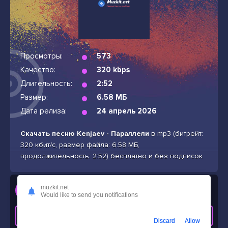
Просмотры:
573
Качество:
320 kbps
Длительность:
2:52
Размер:
6.58 МБ
Дата релиза:
24 апрель 2026
Скачать песню Kenjaev - Параллели
в mp3 (битрейт:
320 кбит/с, размер файла: 6.58 МБ,
продолжительность: 2:52) бесплатно и без подписок
Слушать
muzkit.net
Would like to send you notifications
Kenjaev - Параллели
СКАЧАТЬ ТРЕК
Discard
Allow