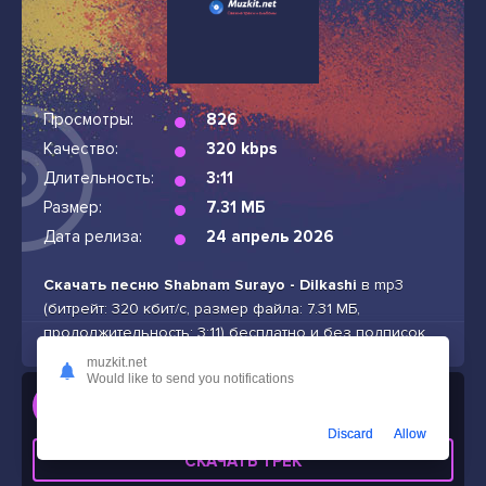
Просмотры:
826
Качество:
320 kbps
Длительность:
3:11
Размер:
7.31 МБ
Дата релиза:
24 апрель 2026
Скачать песню Shabnam Surayo - Dilkashi
в mp3
(битрейт: 320 кбит/с, размер файла: 7.31 МБ,
продолжительность: 3:11) бесплатно и без подписок
muzkit.net
Would like to send you notifications
Слушать
Shabnam Surayo - Dilkashi
Discard
Allow
СКАЧАТЬ ТРЕК