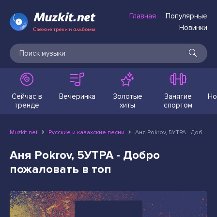
Главная
Популярные
Новинки
Сейчас в
Вечеринка
Золотые
Занятие
Но
тренде
хиты
спортом
Muzkit.net
Русские и казахские песни
Аня Pokrov, 5УТРА - Добро пожаловать в топ
Аня Pokrov, 5УТРА - Добро
пожаловать в топ