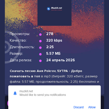
Просмотры:
278
Качество:
320 kbps
Длительность:
2:25
Размер:
5.57 МБ
Дата релиза:
24 апрель 2026
Скачать песню Аня Pokrov, 5УТРА - Добро
пожаловать в топ
в mp3 (битрейт: 320 кбит/с, размер
файла: 5.57 МБ, продолжительность: 2:25) бесплатно и
без подписок
muzkit.net
Would like to send you notifications
Слушать
Аня Pokrov, 5УТРА - Добро пожаловать в топ
Discard
Allow