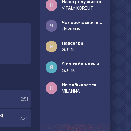
Навстречу жизни
Н
VITALY KORBUT
Человеческая комедия
Ч
Демидыч
Навсегда
Н
GUT1K
Я по тебе невыносимо скучаю
Я
GUT1K
Не забывается
Н
MILANNA
2:51
x)
2:24