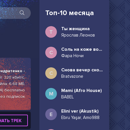
Топ-10 месяца
Ты женщина
Т
Ярослав Леонов
Соль на коже волосы в пучок
С
Фара Ночи
Снова вечер снова дождь может всё таки придёшь
ндратенко -
С
Bratvazone
: 320 кбит/с,
ла: 6.68 МБ,
4) бесплатно
Mami (Afro House)
M
без подписок
BABEL
Elini ver (Akustik)
E
Ebru Yaşar, Amo988
ЧАТЬ ТРЕК