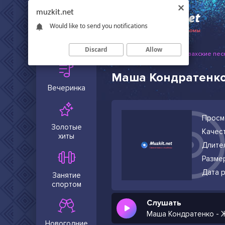
muzkit.net
Would like to send you notifications
Сейчас в
тренде
Discard
Allow
Muzkit.net
Русские и казахские пес
Маша Кондратенко
Вечеринка
Просм
Золотые
Качест
хиты
Длите
Разме
Дата р
Занятие
спортом
Слушать
Маша Кондратенко - 
Новогодние