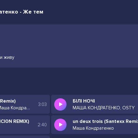
атенко - Же тем
ли живу
 Remix)
БІЛІ НОЧІ
3:03
KLAVDIA PETRIVNA & Маша Кондратенко
МАША КОНДРАТЕНКО, OSTY
NCI0N REMIX)
un deux trois (Santexx Remi
2:40
Маша Кондратенко