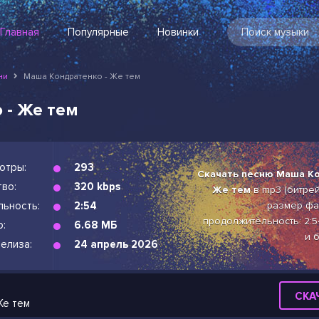
Главная
Популярные
Новинки
ни
Маша Кондратенко - Же тем
 - Же тем
отры:
293
Скачать песню Маша Ко
во:
320 kbps
Же тем
в mp3 (битрейт
льность:
2:54
размер фай
продолжительность: 2:5
р:
6.68 МБ
и 
елиза:
24 апрель 2026
СКА
Же тем