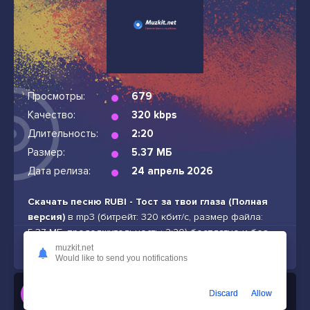
Просмотры:
679
Качество:
320 kbps
Длительность:
2:20
Размер:
5.37 МБ
Дата релиза:
24 апрель 2026
Скачать песню RUBI - Тост за твои глаза (Полная
версия)
в mp3 (битрейт: 320 кбит/с, размер файла:
5.37 МБ, продолжительность: 2:20) бесплатно и без
подписок
muzkit.net
Would like to send you notifications
Слушать
Discard
Allow
RUBI - Тост за твои глаза (Полная версия)