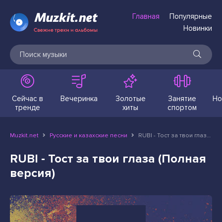
Главная
Популярные
Новинки
Сейчас в
Вечеринка
Золотые
Занятие
Но
тренде
хиты
спортом
Muzkit.net
Русские и казахские песни
RUBI - Тост за твои глаза (Полная версия)
RUBI - Тост за твои глаза (Полная
версия)