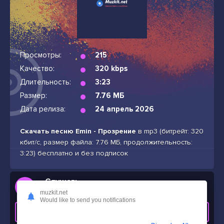
Просмотры:
215
Качество:
320 kbps
Длительность:
3:23
Размер:
7.76 МБ
Дата релиза:
24 апрель 2026
Скачать песню Emin - Прозрение
в mp3 (битрейт: 320
кбит/с, размер файла: 7.76 МБ, продолжительность:
3:23) бесплатно и без подписок
Слушать
Emin - Прозрение
muzkit.net
Would like to send you notifications
СКАЧАТЬ ТРЕК