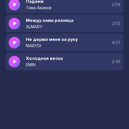
Падаем
2:58
Тима Акимов
Между нами разница
2:53
ALMARY
Не держи меня за руку
4:07
MARYDI
Холодная весна
2:49
EMIN