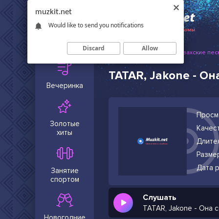
muzkit.net
Would like to send you notifications
Сейчас в
тренде
Discard
Allow
Muzkit.net
Русские и казахские пес
TATAR, Jakone - Он
Вечеринка
Просм
Золотые
Качест
хиты
Длите
Разме
Дата р
Занятие
спортом
Слушать
TATAR, Jakone - Она 
Новогодние