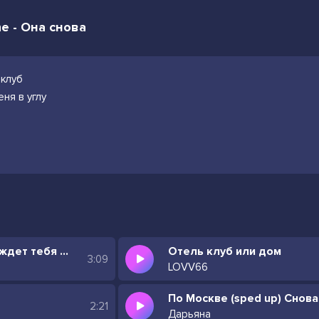
e - Она снова
 клуб
ня в углу
В этот вечер снова ждет тебя другой
Отель клуб или дом
3:09
LOVV66
2:21
Дарьяна