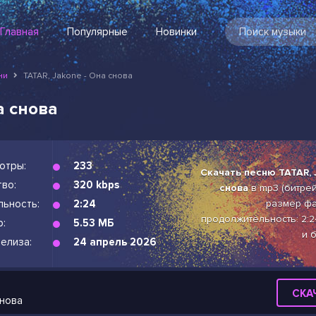
Главная
Популярные
Новинки
ни
TATAR, Jakone - Она снова
а снова
отры:
233
Скачать песню TATAR, 
во:
320 kbps
снова
в mp3 (битрейт
льность:
2:24
размер фа
продолжительность: 2:2
р:
5.53 МБ
и 
елиза:
24 апрель 2026
СКА
снова