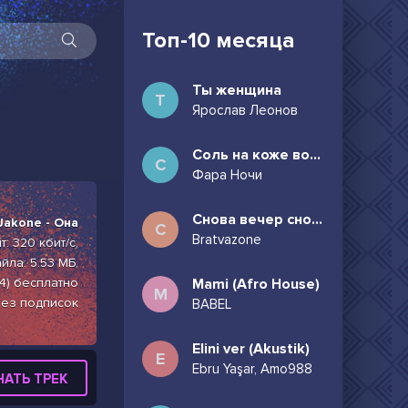
Топ-10 месяца
Ты женщина
Т
Ярослав Леонов
Соль на коже волосы в пучок
С
Фара Ночи
Снова вечер снова дождь может всё таки придёшь
Jakone - Она
С
Bratvazone
: 320 кбит/с,
йла: 5.53 МБ,
4) бесплатно
Mami (Afro House)
M
без подписок
BABEL
Elini ver (Akustik)
E
Ebru Yaşar, Amo988
ЧАТЬ ТРЕК