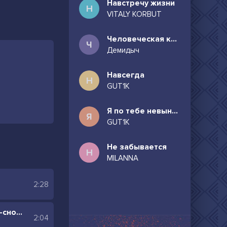
Навстречу жизни
Н
VITALY KORBUT
Человеческая комедия
Ч
Демидыч
Навсегда
Н
GUT1K
Я по тебе невыносимо скучаю
Я
GUT1K
Не забывается
Н
MILANNA
2:28
По Москве (sped up) Снова-снова-снова самолёт Питер-Москва
2:04