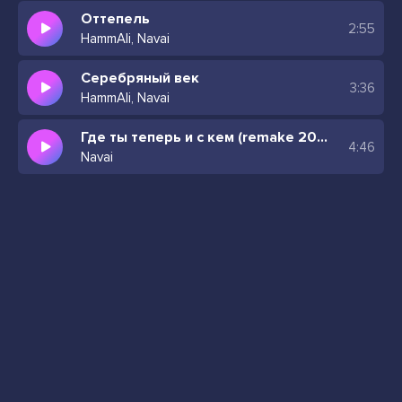
Оттепель
2:55
HammAli, Navai
Серебряный век
3:36
HammAli, Navai
Где ты теперь и с кем (remake 2024)
4:46
Navai