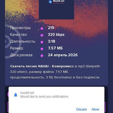
Просмотры:
219
Качество:
320 kbps
Длительность:
3:18
Размер:
7.57 МБ
Дата релиза:
24 апрель 2026
Скачать песню NAVAI - Компромисс
в mp3 (битрейт:
320 кбит/с, размер файла: 7.57 МБ,
продолжительность: 3:18) бесплатно и без подписок
Слушать
muzkit.net
Would like to send you notifications
NAVAI - Компромисс
СКАЧАТЬ ТРЕК
Discard
Allow