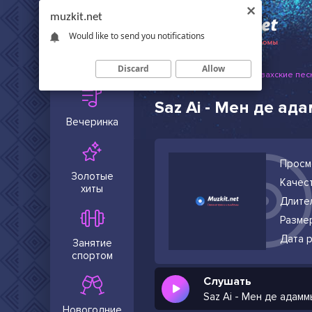
muzkit.net
Would like to send you notifications
Сейчас в
тренде
Discard
Allow
Muzkit.net
Русские и казахские пес
Saz Ai - Мен де а
Вечеринка
Просм
Золотые
Качест
хиты
Длите
Разме
Дата р
Занятие
спортом
Слушать
Saz Ai - Мен де адам
Новогодние