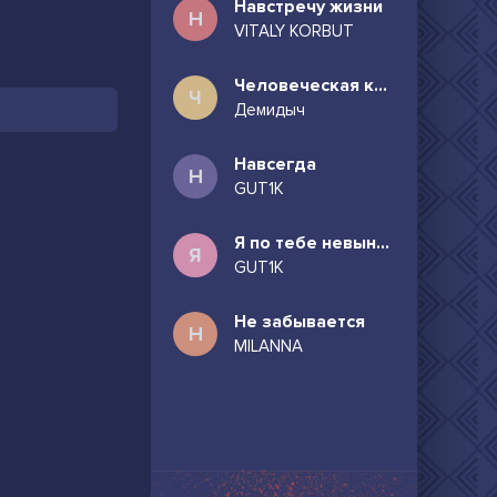
Навстречу жизни
Н
VITALY KORBUT
Человеческая комедия
Ч
Демидыч
Навсегда
Н
GUT1K
Я по тебе невыносимо скучаю
Я
GUT1K
Не забывается
Н
MILANNA