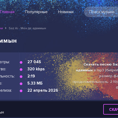
Главная
Популярные
Новинки
ни
Saz Ai - Мен де адаммын
даммын
отры:
27 045
Скачать песню Saz
во:
320 kbps
адаммын
в mp3 (битрейт
льность:
2:19
размер фа
продолжительность: 2:19)
р:
5.33 МБ
б
елиза:
22 апрель 2026
СКА
мын