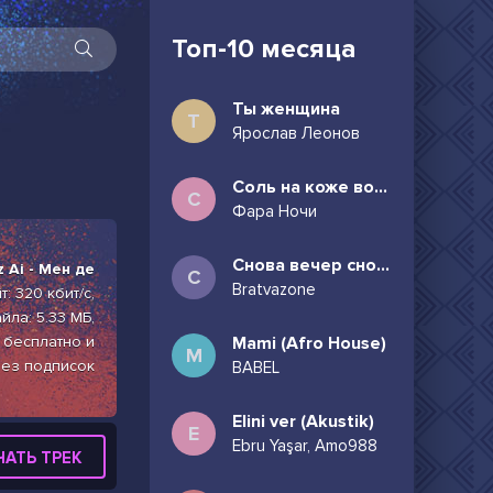
Топ-10 месяца
Ты женщина
Т
Ярослав Леонов
Соль на коже волосы в пучок
С
Фара Ночи
Снова вечер снова дождь может всё таки придёшь
 Ai - Мен де
С
Bratvazone
: 320 кбит/с,
йла: 5.33 МБ,
 бесплатно и
Mami (Afro House)
M
ез подписок
BABEL
Elini ver (Akustik)
E
Ebru Yaşar, Amo988
ЧАТЬ ТРЕК