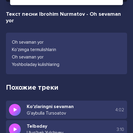
Текст песни Ibrohim Nurmatov - Oh sevaman
yor
Oh sevaman yor
Ko'zimga termulishlarin
Oh sevaman yor
Yoshboladay kulishlaring
Похожие треки
Ko'zlaringni sevaman
4:02
G'aybulla Tursoatov
Telbaday
3:10
Ulug’bek Yulchiyev