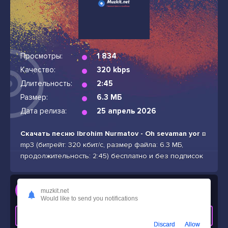
Просмотры:
1 834
Качество:
320 kbps
Длительность:
2:45
Размер:
6.3 МБ
Дата релиза:
25 апрель 2026
Скачать песню Ibrohim Nurmatov - Oh sevaman yor
в
mp3 (битрейт: 320 кбит/с, размер файла: 6.3 МБ,
продолжительность: 2:45) бесплатно и без подписок
Слушать
muzkit.net
Ibrohim Nurmatov - Oh sevaman yor
Would like to send you notifications
СКАЧАТЬ ТРЕК
Discard
Allow