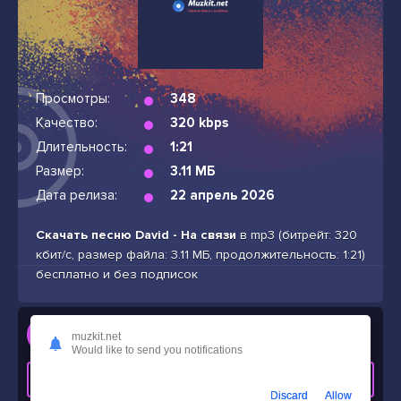
Просмотры:
348
Качество:
320 kbps
Длительность:
1:21
Размер:
3.11 МБ
Дата релиза:
22 апрель 2026
Скачать песню David - На связи
в mp3 (битрейт: 320
кбит/с, размер файла: 3.11 МБ, продолжительность: 1:21)
бесплатно и без подписок
Слушать
muzkit.net
David - На связи
Would like to send you notifications
СКАЧАТЬ ТРЕК
Discard
Allow