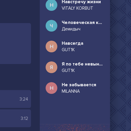
Навстречу жизни
Н
VITALY KORBUT
Человеческая комедия
Ч
Демидыч
Навсегда
Н
GUT1K
Я по тебе невыносимо скучаю
Я
GUT1K
Не забывается
Н
MILANNA
3:24
3:12