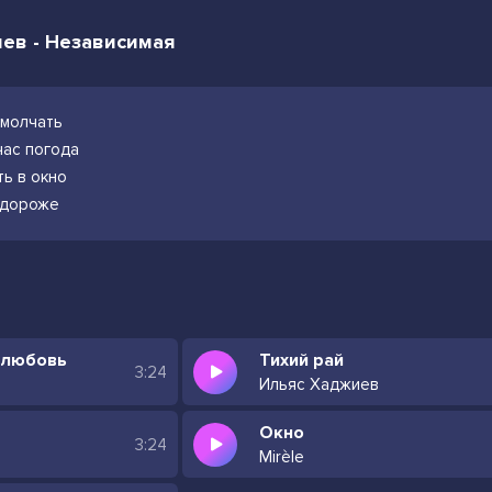
иев - Независимая
омолчать
час погода
ть в окно
о дороже
 любовь
Тихий рай
3:24
Ильяс Хаджиев
Окно
3:24
Mirèle