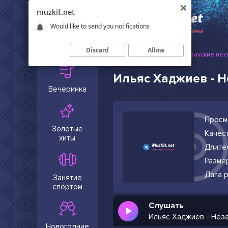
muzkit.net
Would like to send you notifications
Сейчас в
тренде
Discard
Allow
Muzkit.net
Русские и казахские пес
Ильяс Хаджиев - 
Вечеринка
Просм
Золотые
Качест
хиты
Длите
Разме
Дата р
Занятие
спортом
Слушать
Ильяс Хаджиев - Нез
Новогодние