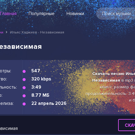
Главная
Популярные
Новинки
ни
Ильяс Хаджиев - Независимая
Независимая
отры:
547
Скачать песню Илья
во:
320 kbps
Независимая
в mp3 
льность:
3:49
кбит/с, размер фа
продолжительность: 3:4
р:
8.77 МБ
и 
елиза:
22 апрель 2026
СКА
ависимая