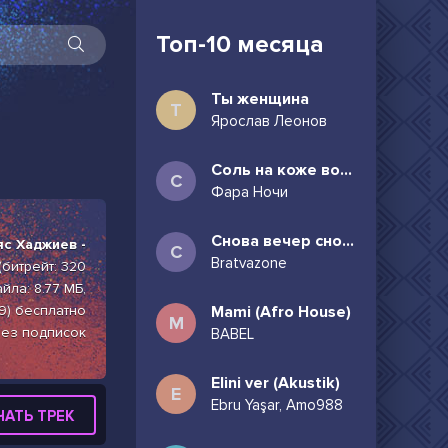
Топ-10 месяца
Ты женщина
Т
Ярослав Леонов
Соль на коже волосы в пучок
С
Фара Ночи
Снова вечер снова дождь может всё таки придёшь
с Хаджиев -
С
Bratvazone
(битрейт: 320
йла: 8.77 МБ,
9) бесплатно
Mami (Afro House)
M
без подписок
BABEL
Elini ver (Akustik)
E
Ebru Yaşar, Amo988
ЧАТЬ ТРЕК