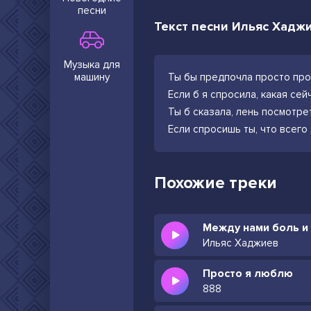
песни
Текст песни Ильяс Хадж
Музыка для
машину
Ты бы предпочла просто пр
Если б я спросила, какая сей
Ты б сказала, лень посмотре
Если спросишь ты, что всег
Похожие треки
Между нами боль и
Ильяс Хаджиев
Просто я люблю
888