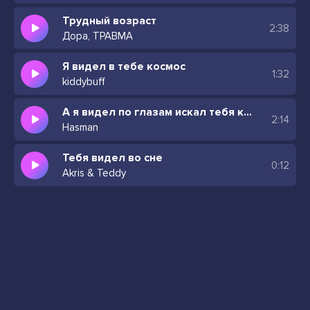
Трудный возраст
2:38
Дора, ТРАВМА
Я видел в тебе космос
1:32
kiddybuff
А я видел по глазам искал тебя как шазам
2:14
Hasman
Тебя видел во сне
0:12
Akris & Teddy