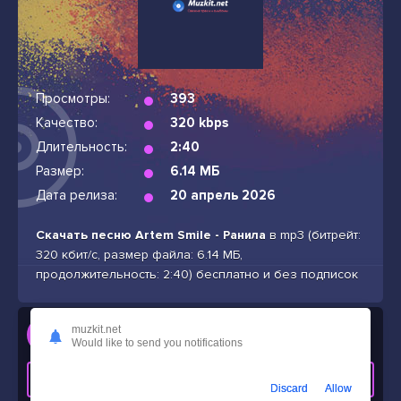
Просмотры:
393
Качество:
320 kbps
Длительность:
2:40
Размер:
6.14 МБ
Дата релиза:
20 апрель 2026
Скачать песню Artem Smile - Ранила
в mp3 (битрейт:
320 кбит/с, размер файла: 6.14 МБ,
продолжительность: 2:40) бесплатно и без подписок
Слушать
muzkit.net
Would like to send you notifications
Artem Smile - Ранила
СКАЧАТЬ ТРЕК
Discard
Allow