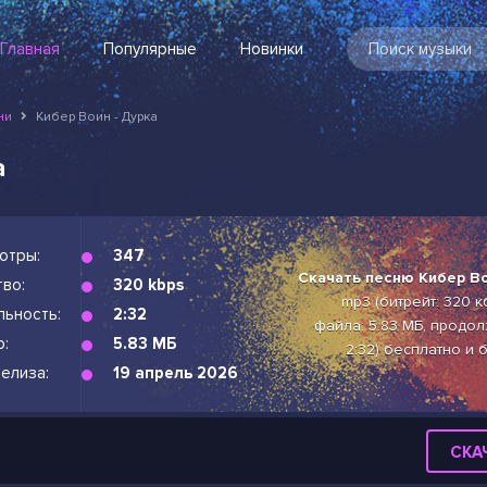
Главная
Популярные
Новинки
ни
Кибер Воин - Дурка
а
отры:
347
Скачать песню Кибер Во
во:
320 kbps
mp3 (битрейт: 320 к
льность:
2:32
файла: 5.83 МБ, продол
р:
5.83 МБ
2:32) бесплатно и 
елиза:
19 апрель 2026
СКА