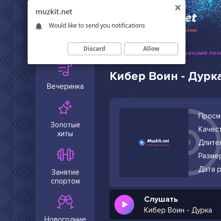
muzkit.net
Would like to send you notifications
Сейчас в
тренде
Discard
Allow
Muzkit.net
Русские и казахские пес
Кибер Воин - Дурк
Вечеринка
Просм
Золотые
Качест
хиты
Длите
Разме
Дата р
Занятие
спортом
Слушать
Кибер Воин - Дурка
Новогодние