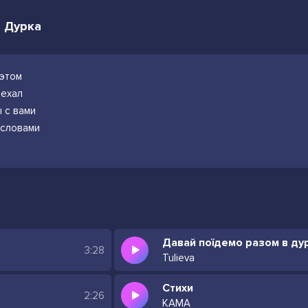
- Дурка
 этом
ъехал
ы с вами
 словами
Давай поїдемо разом в ду
3:28
Tulieva
Стихи
2:26
КАМА