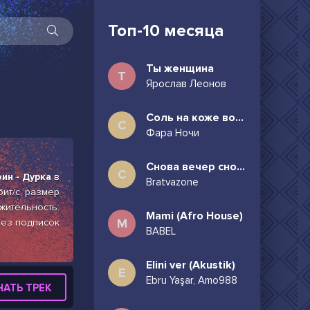
Топ-10 месяца
Ты женщина
Т
Ярослав Леонов
Соль на коже волосы в пучок
С
Фара Ночи
Снова вечер снова дождь может всё таки придёшь
С
ин - Дурка
в
Bratvazone
бит/с, размер
жительность:
Mami (Afro House)
M
без подписок
BABEL
Elini ver (Akustik)
E
Ebru Yaşar, Amo988
ЧАТЬ ТРЕК