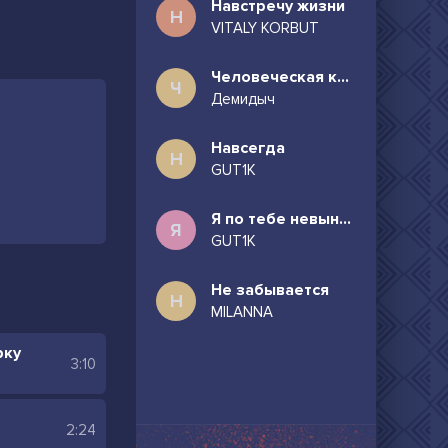
Навстречу жизни
Н
VITALY KORBUT
Человеческая комедия
Ч
Демидыч
Навсегда
Н
GUT1K
Я по тебе невыносимо скучаю
Я
GUT1K
Не забывается
Н
MILANNA
рку
3:10
2:24