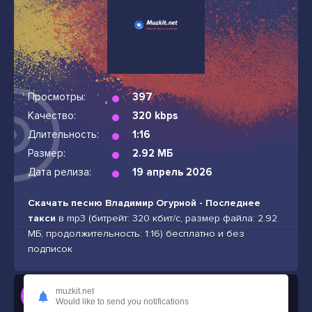
Просмотры:
397
Качество:
320 kbps
Длительность:
1:16
Размер:
2.92 МБ
Дата релиза:
19 апрель 2026
Скачать песню Владимир Огурной - Последнее
такси
в mp3 (битрейт: 320 кбит/с, размер файла: 2.92
МБ, продолжительность: 1:16) бесплатно и без
подписок
Слушать
muzkit.net
Would like to send you notifications
Владимир Огурной - Последнее такси