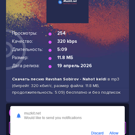
Просмотры:
254
Качество:
320 kbps
Длительность:
5:09
Размер:
11.8 МБ
Дата релиза:
19 апрель 2026
Скачать песню Ravshan Sobirov - Nahot keldi
в mp3
(битрейт: 320 кбит/с, размер файла: 11.8 МБ,
продолжительность: 5:09) бесплатно и без подписок
Слушать
muzkit.net
Ravshan Sobirov - Nahot keldi
Would like to send you notifications
СКАЧАТЬ ТРЕК
Discard
Allow