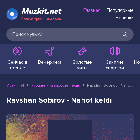
Главная
Популярные
Новинки
Сейчас в
Вечеринка
Золотые
Занятие
Но
тренде
хиты
спортом
Muzkit.net
Русские и казахские песни
Ravshan Sobirov - Nahot keldi
Ravshan Sobirov - Nahot keldi