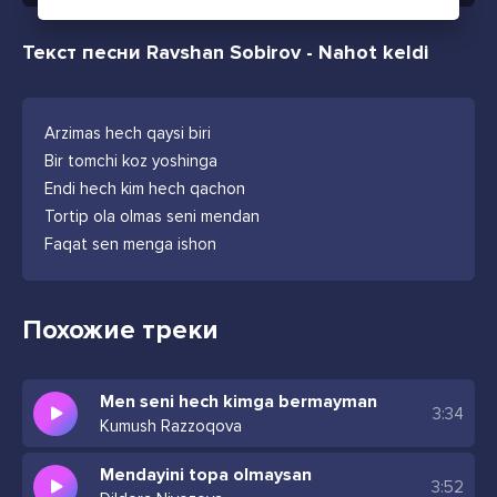
Текст песни Ravshan Sobirov - Nahot keldi
Arzimas hech qaysi biri
Bir tomchi koz yoshinga
Endi hech kim hech qachon
Tortip ola olmas seni mendan
Faqat sen menga ishon
Похожие треки
Men seni hech kimga bermayman
3:34
Kumush Razzoqova
Mendayini topa olmaysan
3:52