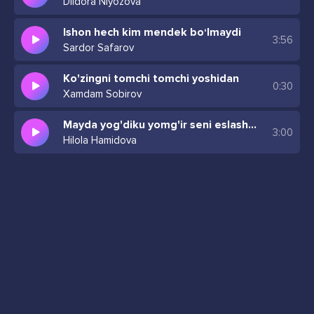
Dildora Niyozova
Ishon hech kim mendek bo‘lmaydi
3:56
Sardor Safarov
Ko'zingni tomchi tomchi yoshidan
0:30
Xamdam Sobirov
Mayda yog'diku yomg'ir seni eslash naqadar og'ir
3:00
Hilola Hamidova