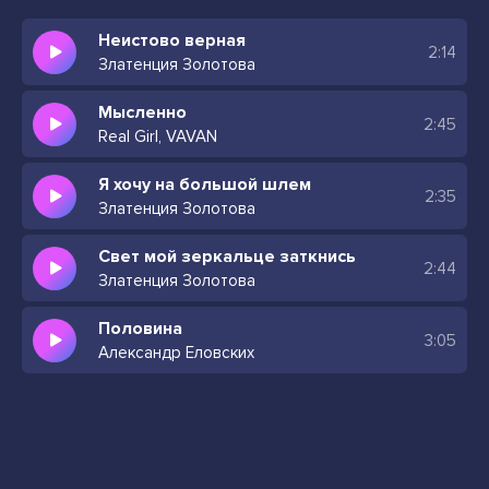
Неистово верная
2:14
Златенция Золотова
Мысленно
2:45
Real Girl, VAVAN
Я хочу на большой шлем
2:35
Златенция Золотова
Свет мой зеркальце заткнись
2:44
Златенция Золотова
Половина
3:05
Александр Еловских