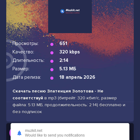
Просмотры:
651
Качество:
320 kbps
Длительность:
2:14
Размер:
5.13 МБ
Дата релиза:
18 апрель 2026
Скачать песню Златенция Золотова - Не
соответствуй
в mp3 (битрейт: 320 кбит/с, размер
файла: 5.13 МБ, продолжительность: 2:14) бесплатно и
без подписок
Слушать
muzkit.net
Would like to send you notifications
Златенция Золотова - Не соответствуй