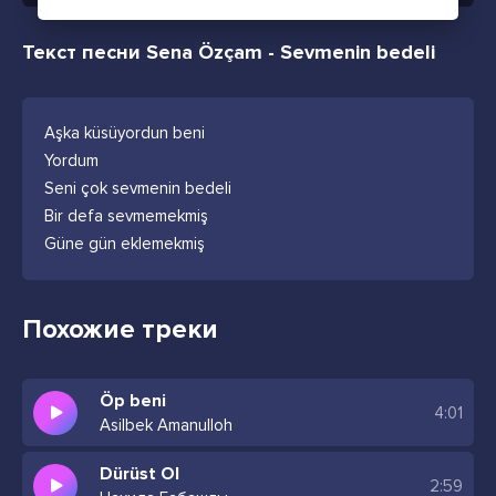
Текст песни Sena Özçam - Sevmenin bedeli
Aşka küsüyordun beni
Yordum
Seni çok sevmenin bedeli
Bir defa sevmemekmiş
Güne gün eklemekmiş
Похожие треки
Öp beni
4:01
Asilbek Amanulloh
Dürüst Ol
2:59