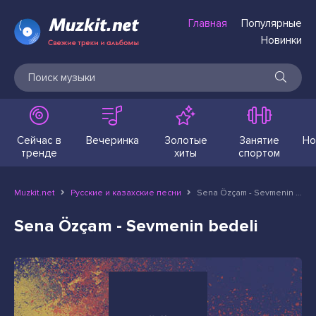
Главная
Популярные
Новинки
Сейчас в
Вечеринка
Золотые
Занятие
Но
тренде
хиты
спортом
Muzkit.net
Русские и казахские песни
Sena Özçam - Sevmenin bedeli
Sena Özçam - Sevmenin bedeli