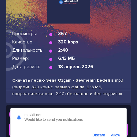
Просмотры:
367
Качество:
320 kbps
Длительность:
2:40
Размер:
6.13 МБ
Дата релиза:
18 апрель 2026
Скачать песню Sena Özçam - Sevmenin bedeli
в mp3
(битрейт: 320 кбит/с, размер файла: 6.13 МБ,
продолжительность: 2:40) бесплатно и без подписок
Слушать
muzkit.net
Sena Özçam - Sevmenin bedeli
Would like to send you notifications
СКАЧАТЬ ТРЕК
Discard
Allow