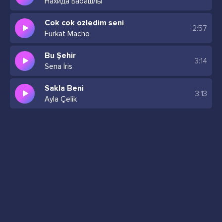
Нахида Бабашлы
Cok cok ozledim seni
2:57
Furkat Macho
Bu Şehir
3:14
Sena İris
Sakla Beni
3:13
Ayla Çelik