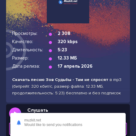
Просмотры:
2 308
Качество:
320 kbps
Длительность:
5:23
Размер:
12.33 МБ
Дата релиза:
17 апрель 2026
Скачать песню Зов Судьбы - Там не спросят
в mp3
(битрейт: 320 кбит/с, размер файла: 12.33 МБ,
продолжительность: 5:23) бесплатно и без подписок
Слушать
Зов Судьбы - Там не спросят
muzkit.net
Would like to send you notifications
СКАЧАТЬ ТРЕК