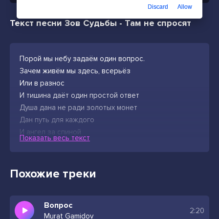
Discard
Allow
Текст песни Зов Судьбы - Там не спросят
Порой мы небу задаём один вопрос.
Зачем живём мы здесь, всерьёз
Или в разнос
И тишина даёт один простой ответ
Душа дана не ради золотых монет
Дан путь для каждого
И ангел за спиной
Показать весь текст
Он бережёт, когда идёшь во тьме глухой
Похожие треки
Вопрос
2:20
Murat Gamidov