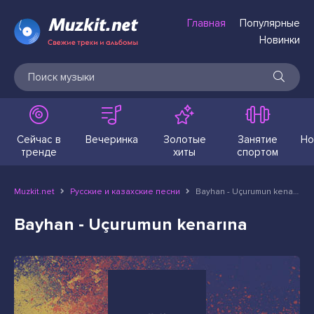
Главная
Популярные
Новинки
Сейчас в
Вечеринка
Золотые
Занятие
Но
тренде
хиты
спортом
Muzkit.net
Русские и казахские песни
Bayhan - Uçurumun kenarına
Bayhan - Uçurumun kenarına