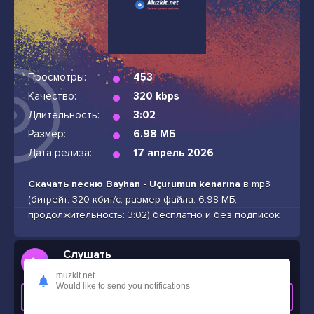
Просмотры:
453
Качество:
320 kbps
Длительность:
3:02
Размер:
6.98 МБ
Дата релиза:
17 апрель 2026
Скачать песню Bayhan - Uçurumun kenarına
в mp3
(битрейт: 320 кбит/с, размер файла: 6.98 МБ,
продолжительность: 3:02) бесплатно и без подписок
Слушать
Bayhan - Uçurumun kenarına
muzkit.net
Would like to send you notifications
СКАЧАТЬ ТРЕК