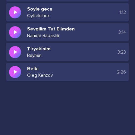
Soyle gece
1:12
Oybekshox
Sevgilim Tut Elimden
3:14
Nahide Babashlı
Tiryakinim
3:23
Bayhan
Belki
2:26
Oleg Kenzov