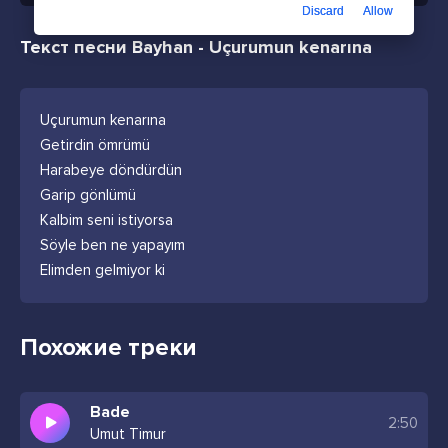
Discard
Allow
Текст песни Bayhan - Uçurumun kenarına
Uçurumun kenarına
Getirdin ömrümü
Harabeye döndürdün
Garip gönlümü
Kalbim seni istiyorsa
Söyle ben ne yapayım
Elimden gelmiyor ki
Похожие треки
Bade
2:50
Umut Timur