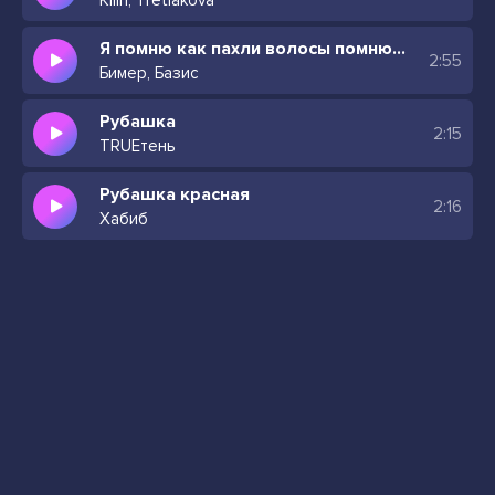
Kllin, Tretiakova
Я помню как пахли волосы помню каждую прядь
2:55
Бимер, Базис
Рубашка
2:15
TRUEтень
Рубашка красная
2:16
Хабиб