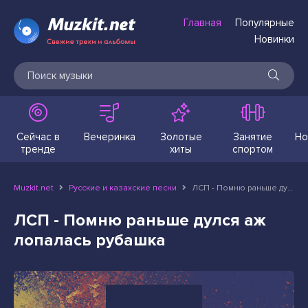
Главная
Популярные
Новинки
Сейчас в
Вечеринка
Золотые
Занятие
Но
тренде
хиты
спортом
Muzkit.net
Русские и казахские песни
ЛСП - Помню раньше дулся аж лопалась рубашка
ЛСП - Помню раньше дулся аж
лопалась рубашка