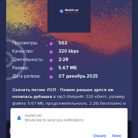
Просмотры:
562
Качество:
320 kbps
Длительность:
2:28
Размер:
5.67 МБ
Дата релиза:
07 декабрь 2025
Скачать песню ЛСП - Помню раньше дулся аж
лопалась рубашка
в mp3 (битрейт: 320 кбит/с, размер
файла: 5.67 МБ, продолжительность: 2:28) бесплатно и
без подписок
muzkit.net
Would like to send you notifications
Слушать
ЛСП - Помню раньше дулся аж лопалась рубашка
Discard
Allow