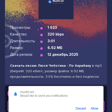
Просмотры:
1 623
Качество:
320 kbps
Длительность:
3:01
Размер:
6.92 МБ
Дата релиза:
12 декабрь 2025
Скачать песню Люся Чеботина - По барабану
в mp3
(битрейт: 320 кбит/с, размер файла: 6.92 МБ,
продолжительность: 3:01) бесплатно и без подписок
Слушать
muzkit.net
Would like to send you notifications
Люся Чеботина - По барабану
СКАЧАТЬ ТРЕК
Discard
Allow