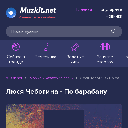
Главная
Популярные
Новинки
Сейчас в
Вечеринка
Золотые
Занятие
Но
тренде
хиты
спортом
Muzkit.net
Русские и казахские песни
Люся Чеботина - По барабану
Люся Чеботина - По барабану