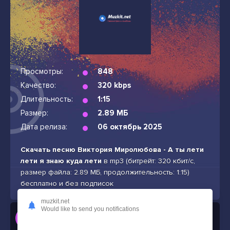
Просмотры:
848
Качество:
320 kbps
Длительность:
1:15
Размер:
2.89 МБ
Дата релиза:
06 октябрь 2025
Скачать песню Виктория Миролюбова - А ты лети
лети я знаю куда лети
в mp3 (битрейт: 320 кбит/с,
размер файла: 2.89 МБ, продолжительность: 1:15)
бесплатно и без подписок
muzkit.net
Would like to send you notifications
Слушать
Виктория Миролюбова - А ты лети лети я знаю куда лети