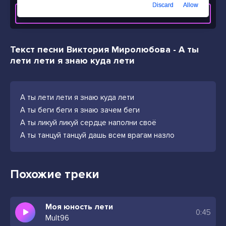
Discard
Allow
СКАЧАТЬ ТРЕК
Текст песни Виктория Миролюбова - А ты
лети лети я знаю куда лети
А ты лети лети я знаю куда лети
А ты беги беги я знаю зачем беги
А ты ликуй ликуй сердце наполни своё
А ты танцуй танцуй дашь всем врагам назло
Похожие треки
Моя юность лети
0:45
Mult96