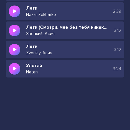
Лети
2:39
Nazar Zakharko
Лети (Смотри, мне без тебя никак) Лети, как воздушный шар
3:12
Звонкий, Асия
Лети
3:12
Zvonkiy, Асия
Улетай
3:24
Natan