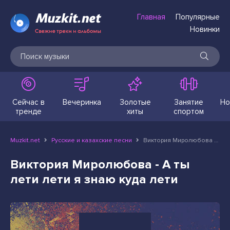
Главная
Популярные
Новинки
Сейчас в
Вечеринка
Золотые
Занятие
Но
тренде
хиты
спортом
Muzkit.net
Русские и казахские песни
Виктория Миролюбова - А ты лети лети я знаю куда лети
Виктория Миролюбова - А ты
лети лети я знаю куда лети