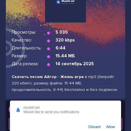
Просмотры:
5 030
Качество:
320 kbps
Длительность:
6:44
Размер:
15.44 МБ
Дата релиза:
14 сентябрь 2025
Скачать песню Айгор - Жизнь игра
в mp3 (битрейт:
320 кбит/с, размер файла: 15.44 МБ,
продолжительность: 6:44) бесплатно и без подписок
Слушать
muzkit.net
Would like to send you notifications
Айгор - Жизнь игра
СКАЧАТЬ ТРЕК
Discard
Allow