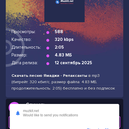
Просмотры:
588
Качество:
320 kbps
Длительность:
2:05
Размер:
4.83 МБ
Дата релиза:
12 сентябрь 2025
Скачать песню Ямаджи - Релаксанты
в mp3
(битрейт: 320 кбит/с, размер файла: 4.83 МБ,
продолжительность: 2:05) бесплатно и без подписок
Слушать
Ямаджи - Релаксанты
muzkit.net
Would like to send you notifications
СКАЧАТЬ ТРЕК