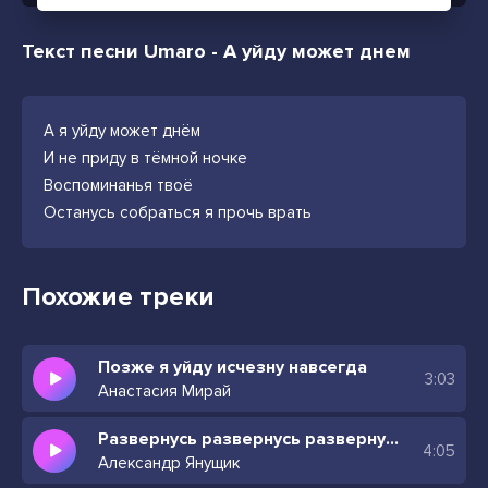
Текст песни Umaro - А уйду может днем
А я уйду может днём
И не приду в тёмной ночке
Воспоминанья твоё
Останусь собраться я прочь врать
Похожие треки
Позже я уйду исчезну навсегда
3:03
Анастасия Мирай
Развернусь развернусь развернусь и уйду
4:05
Александр Янущик