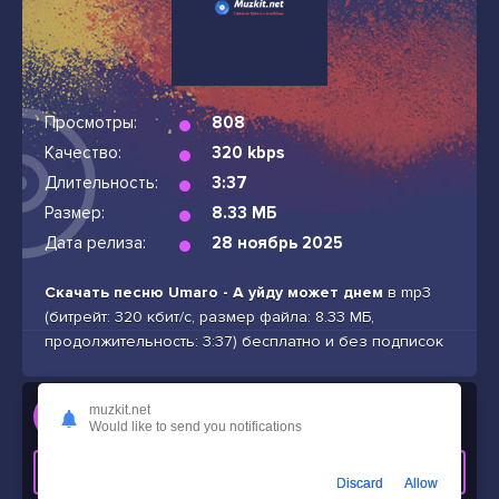
Просмотры:
808
Качество:
320 kbps
Длительность:
3:37
Размер:
8.33 МБ
Дата релиза:
28 ноябрь 2025
Скачать песню Umaro - А уйду может днем
в mp3
(битрейт: 320 кбит/с, размер файла: 8.33 МБ,
продолжительность: 3:37) бесплатно и без подписок
Слушать
muzkit.net
Would like to send you notifications
Umaro - А уйду может днем
СКАЧАТЬ ТРЕК
Discard
Allow