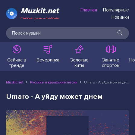
Главная
Популярные
Новинки
Сейчас в
Вечеринка
Золотые
Занятие
Но
тренде
хиты
спортом
Muzkit.net
Русские и казахские песни
Umaro - А уйду может днем
Umaro - А уйду может днем