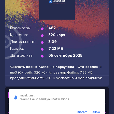
Просмотры:
482
Качество:
320 kbps
Длительность:
3:09
Размер:
7.22 МБ
Дата релиза:
05 сентябрь 2025
Скачать песню Юлианна Караулова - Сто сердец
в
mp3 (битрейт: 320 кбит/с, размер файла: 7.22 МБ,
продолжительность: 3:09) бесплатно и без подписок
Слушать
muzkit.net
Юлианна Караулова - Сто сердец
Would like to send you notifications
СКАЧАТЬ ТРЕК
Discard
Allow