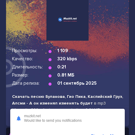
Просмотры:
1 109
Качество:
320 kbps
Длительность:
0:21
Размер:
0.81 МБ
Дата релиза:
01 сентябрь 2025
Скачать песню Буланова, Гио Пика, Каспийский Груз,
Алсми - А он изменял изменять будет
в mp3
(битрейт: 320 кбит/с, размер файла: 0.81 МБ,
продолжительность: 0:21) бесплатно и без подписок
muzkit.net
Would like to send you notifications
Слушать