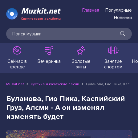
Главная
Популярные
Новинки
Сейчас в
Вечеринка
Золотые
Занятие
Но
тренде
хиты
спортом
Muzkit.net
Русские и казахские песни
Буланова, Гио Пика, Каспийский Груз, Алсми - А он изменял изменять будет
Буланова, Гио Пика, Каспийский
Груз, Алсми - А он изменял
изменять будет