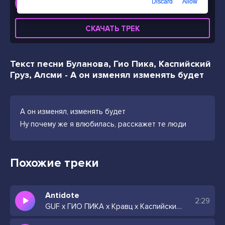
Discard
Allow
Буланова, Гио Пика, Каспийский Груз, Алсми - А он изменял изменять будет
СКАЧАТЬ ТРЕК
Текст песни Буланова, Гио Пика, Каспийский
Груз, Алсми - А он изменял изменять будет
А он изменял, изменять будет
Ну почему же я влюбилась, расскажет те люди
Похожие треки
Antidote
2:29
GUF x ГИО ПИКА x Кравц x Каспийский Груз Type Beat