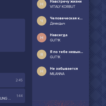
Навстречу жизни
Н
VITALY KORBUT
Человеческая комедия
Ч
Демидыч
Навсегда
Н
GUT1K
Я по тебе невыносимо скучаю
Я
GUT1K
Не забывается
Н
MILANNA
2:45
1:44
MORGENSHTERN, Егор Крид, YUNG TRAPPA