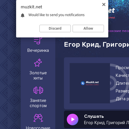
muzkit.net
Would like to send you notifications
Сейчас в
тренде
Discard
Allow
Muzkit.net
Русские и казахские пес
Егор Крид, Григор
Вечеринка
Просм
Золотые
Качест
хиты
Длите
Разме
Дата р
Занятие
спортом
Слушать
Егор Крид, Григорий 
Новогодние