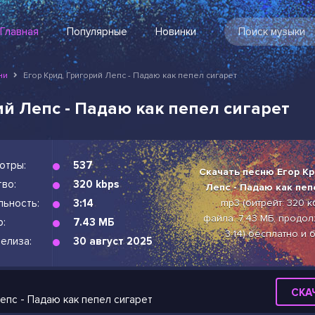
Главная
Популярные
Новинки
ни
Егор Крид, Григорий Лепс - Падаю как пепел сигарет
ий Лепс - Падаю как пепел сигарет
отры:
537
Скачать песню Егор Кр
во:
320 kbps
Лепс - Падаю как пеп
льность:
3:14
mp3 (битрейт: 320 к
файла: 7.43 МБ, продол
р:
7.43 МБ
3:14) бесплатно и
елиза:
30 август 2025
СКА
Лепс - Падаю как пепел сигарет