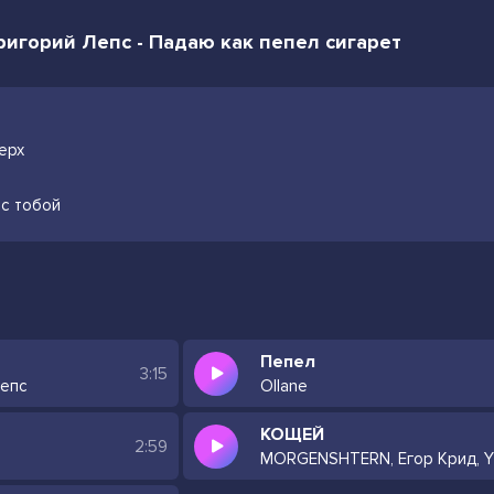
Григорий Лепс - Падаю как пепел сигарет
ерх
 с тобой
Пепел
3:15
Лепс
Ollane
КОЩЕЙ
2:59