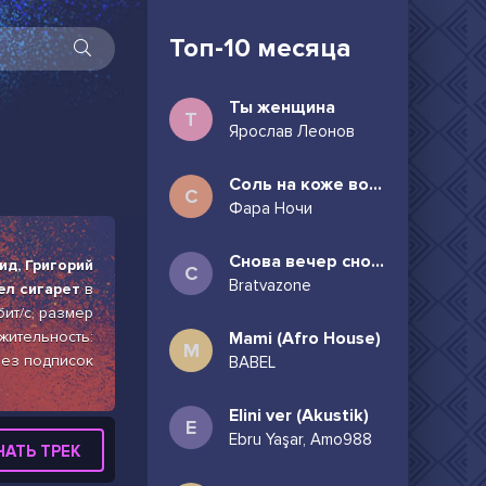
Топ-10 месяца
Ты женщина
Т
Ярослав Леонов
Соль на коже волосы в пучок
С
Фара Ночи
Снова вечер снова дождь может всё таки придёшь
ид, Григорий
С
Bratvazone
ел сигарет
в
бит/с, размер
жительность:
Mami (Afro House)
M
 без подписок
BABEL
Elini ver (Akustik)
E
Ebru Yaşar, Amo988
ЧАТЬ ТРЕК