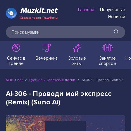
Главная
Популярные
Новинки
Сейчас в
Вечеринка
Золотые
Занятие
Но
тренде
хиты
спортом
Muzkit.net
Русские и казахские песни
Ai-306 - Проводи мой экспресс (Remix) (Suno Ai)
Ai-306 - Проводи мой экспресс
(Remix) (Suno Ai)