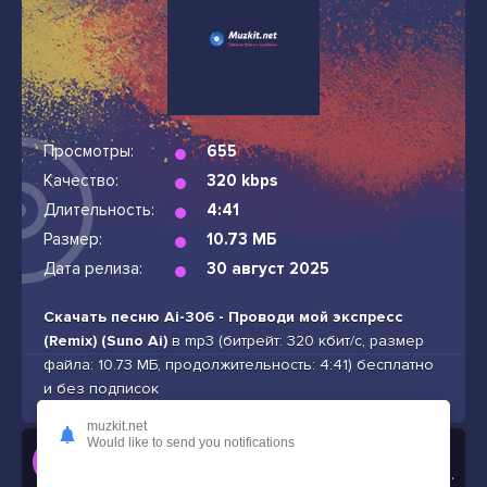
Просмотры:
655
Качество:
320 kbps
Длительность:
4:41
Размер:
10.73 МБ
Дата релиза:
30 август 2025
Скачать песню Ai-306 - Проводи мой экспресс
(Remix) (Suno Ai)
в mp3 (битрейт: 320 кбит/с, размер
файла: 10.73 МБ, продолжительность: 4:41) бесплатно
и без подписок
muzkit.net
Would like to send you notifications
Слушать
Ai-306 - Проводи мой экспресс (Remix) (Suno Ai)