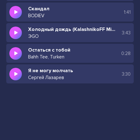
Скандал
1:41
BODIEV
Холодный дождь (KalashnikoFF Mix) А я горю о ней, и словно я души лишен
3:43
ЭGO
Остаться с тобой
0:28
Bahh Tee, Turken
Я не могу молчать
3:30
Сергей Лазарев