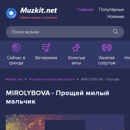
Главная
Популярные
Новинки
Сейчас в
Вечеринка
Золотые
Занятие
Но
тренде
хиты
спортом
Muzkit.net
Русские и казахские песни
MIROLYBOVA - Прощай милый мальчик
MIROLYBOVA - Прощай милый
мальчик