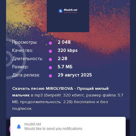
Просмотры:
2 048
Качество:
320 kbps
Длительность:
2:28
Размер:
5.7 МБ
Дата релиза:
29 август 2025
Скачать песню MIROLYBOVA - Прощай милый
мальчик
в mp3 (битрейт: 320 кбит/с, размер файла: 5.7
МБ, продолжительность: 2:28) бесплатно и без
подписок
muzkit.net
Слушать
Would like to send you notifications
MIROLYBOVA - Прощай милый мальчик