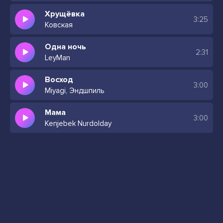
Хрущёвка
3:25
Ковская
Одна ночь
2:31
LeyMan
Восход
3:00
Miyagi, Эндшпиль
Мама
3:00
Kenjebek Nurdolday