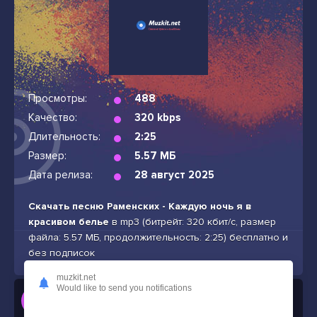
Просмотры:
488
Качество:
320 kbps
Длительность:
2:25
Размер:
5.57 МБ
Дата релиза:
28 август 2025
Скачать песню Раменских - Каждую ночь я в
красивом белье
в mp3 (битрейт: 320 кбит/с, размер
файла: 5.57 МБ, продолжительность: 2:25) бесплатно и
без подписок
muzkit.net
Would like to send you notifications
Слушать
Раменских - Каждую ночь я в красивом белье