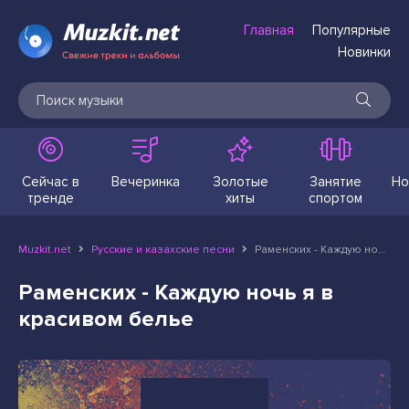
Главная
Популярные
Новинки
Сейчас в
Вечеринка
Золотые
Занятие
Но
тренде
хиты
спортом
Muzkit.net
Русские и казахские песни
Раменских - Каждую ночь я в красивом белье
Раменских - Каждую ночь я в
красивом белье