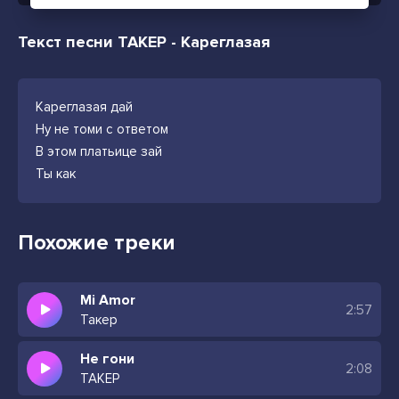
Текст песни ТАКЕР - Кареглазая
Кареглазая дай
Ну не томи с ответом
В этом платьице зай
Ты как
Похожие треки
Mi Amor
2:57
Такер
Не гони
2:08
ТАКЕР