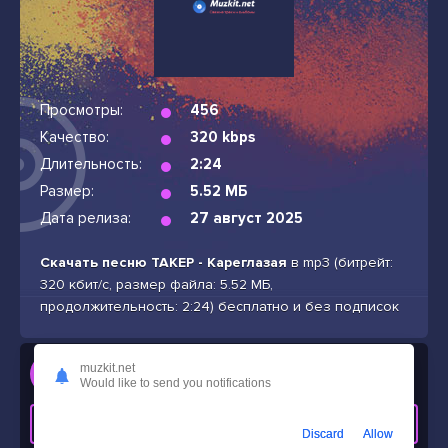
Просмотры:
456
Качество:
320 kbps
Длительность:
2:24
Размер:
5.52 МБ
Дата релиза:
27 август 2025
Скачать песню ТАКЕР - Кареглазая
в mp3 (битрейт:
320 кбит/с, размер файла: 5.52 МБ,
продолжительность: 2:24) бесплатно и без подписок
Слушать
muzkit.net
Would like to send you notifications
ТАКЕР - Кареглазая
СКАЧАТЬ ТРЕК
Discard
Allow