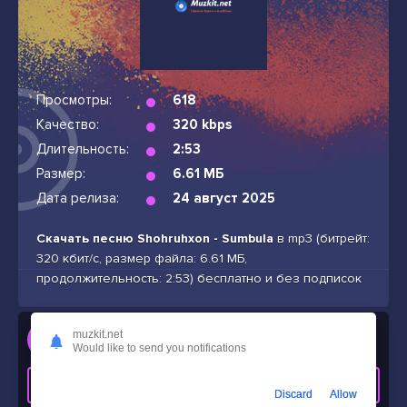
Просмотры:
618
Качество:
320 kbps
Длительность:
2:53
Размер:
6.61 МБ
Дата релиза:
24 август 2025
Скачать песню Shohruhxon - Sumbula
в mp3 (битрейт:
320 кбит/с, размер файла: 6.61 МБ,
продолжительность: 2:53) бесплатно и без подписок
Слушать
muzkit.net
Would like to send you notifications
Shohruhxon - Sumbula
СКАЧАТЬ ТРЕК
Discard
Allow