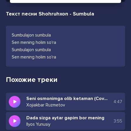
Текст песни Shohruhxon - Sumbula
Sumbulajon sumbula
Sen mening holim so'ra
Sumbulajon sumbula
Sen mening holim so'ra
Похожие треки
Seni osmonimga olib ketaman (Cover)
4:47
Xojiakbar Ruzmetov
Dada sizga aytar gapim bor mening
3:55
Ilyos Yunusiy