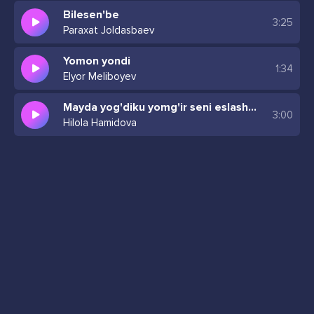
Bilesen'be
3:25
Paraxat Joldasbaev
Yomon yondi
1:34
Elyor Meliboyev
Mayda yog'diku yomg'ir seni eslash naqadar og'ir
3:00
Hilola Hamidova