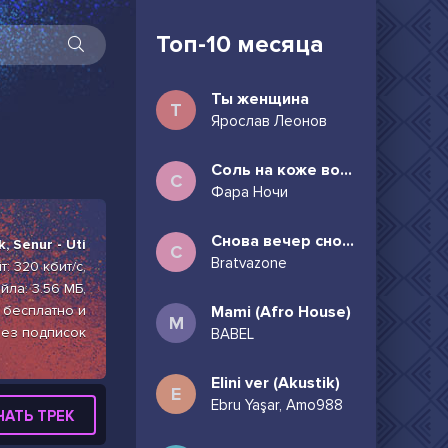
Топ-10 месяца
Ты женщина
Т
Ярослав Леонов
Соль на коже волосы в пучок
С
Фара Ночи
Снова вечер снова дождь может всё таки придёшь
, Senur - Uti
С
Bratvazone
: 320 кбит/с,
ла: 3.56 МБ,
) бесплатно и
Mami (Afro House)
M
ез подписок
BABEL
Elini ver (Akustik)
E
Ebru Yaşar, Amo988
ЧАТЬ ТРЕК