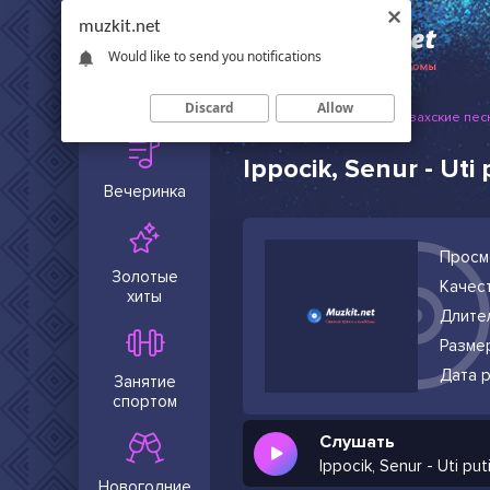
muzkit.net
Would like to send you notifications
Сейчас в
тренде
Discard
Allow
Muzkit.net
Русские и казахские пес
Ippocik, Senur - Uti 
Вечеринка
Просм
Золотые
Качест
хиты
Длите
Разме
Дата р
Занятие
спортом
Слушать
Ippocik, Senur - Uti put
Новогодние