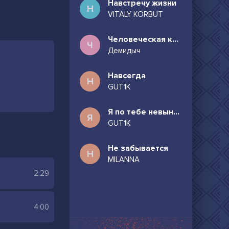
Навстречу жизни
Н
VITALY KORBUT
Человеческая комедия
Ч
Демидыч
Навсегда
Н
GUT1K
Я по тебе невыносимо скучаю
Я
GUT1K
Не забывается
Н
MILANNA
2:29
4:00