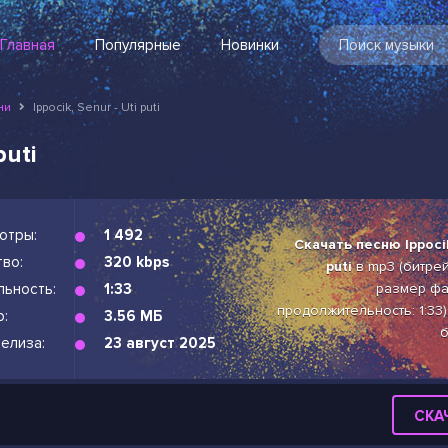
Главная
Популярные
Новинки
ни
Ippocik, Senur - Uti puti
puti
отры:
1 492
Скачать песню Ippocik
во:
320 kbps
puti
в mp3 (битрейт
льность:
1:33
размер фай
продолжительность: 1:33
р:
3.56 МБ
б
елиза:
23 август 2025
СКА
i