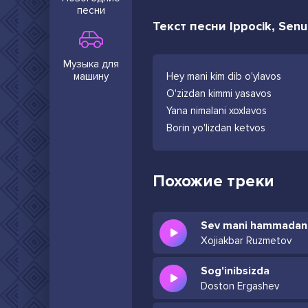
песни
Текст песни Ippocik, Senur
Музыка для
машину
Hey mani kim dib o'ylavos
O'zizdan kimmi yasavos
Yana nimalani xoxlavos
Borin yo'lizdan ketvos
Похожие треки
Sev mani hammadan
Xojiakbar Ruzmetov
Sog'inibsizda
Doston Ergashev