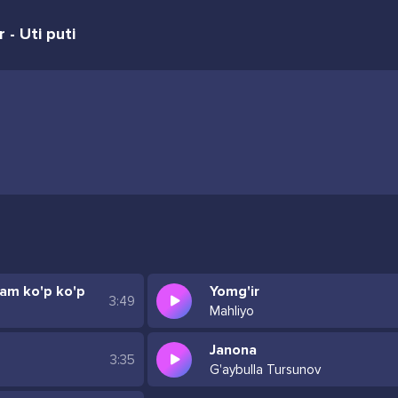
 - Uti puti
am ko'p ko'p
Yomg'ir
3:49
Mahliyo
Janona
3:35
G'aybulla Tursunov